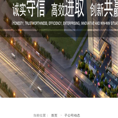
当前位置：
首页
>
子公司动态